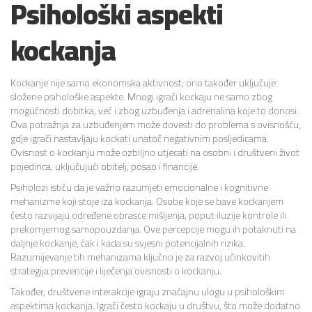
Psihološki aspekti
kockanja
Kockanje nije samo ekonomska aktivnost; ono također uključuje
složene psihološke aspekte. Mnogi igrači kockaju ne samo zbog
mogućnosti dobitka, već i zbog uzbuđenja i adrenalina koje to donosi.
Ova potražnja za uzbuđenjem može dovesti do problema s ovisnošću,
gdje igrači nastavljaju kockati unatoč negativnim posljedicama.
Ovisnost o kockanju može ozbiljno utjecati na osobni i društveni život
pojedinca, uključujući obitelj, posao i financije.
Psiholozi ističu da je važno razumjeti emocionalne i kognitivne
mehanizme koji stoje iza kockanja. Osobe koje se bave kockanjem
često razvijaju određene obrasce mišljenja, poput iluzije kontrole ili
prekomjernog samopouzdanja. Ove percepcije mogu ih potaknuti na
daljnje kockanje, čak i kada su svjesni potencijalnih rizika.
Razumijevanje tih mehanizama ključno je za razvoj učinkovitih
strategija prevencije i liječenja ovisnosti o kockanju.
Također, društvene interakcije igraju značajnu ulogu u psihološkim
aspektima kockanja. Igrači često kockaju u društvu, što može dodatno