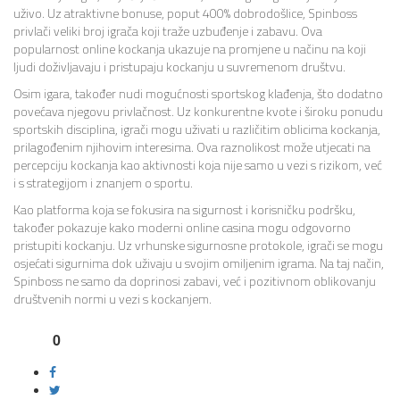
uživo. Uz atraktivne bonuse, poput 400% dobrodošlice, Spinboss
privlači veliki broj igrača koji traže uzbuđenje i zabavu. Ova
popularnost online kockanja ukazuje na promjene u načinu na koji
ljudi doživljavaju i pristupaju kockanju u suvremenom društvu.
Osim igara, također nudi mogućnosti sportskog klađenja, što dodatno
povećava njegovu privlačnost. Uz konkurentne kvote i široku ponudu
sportskih disciplina, igrači mogu uživati u različitim oblicima kockanja,
prilagođenim njihovim interesima. Ova raznolikost može utjecati na
percepciju kockanja kao aktivnosti koja nije samo u vezi s rizikom, već
i s strategijom i znanjem o sportu.
Kao platforma koja se fokusira na sigurnost i korisničku podršku,
također pokazuje kako moderni online casina mogu odgovorno
pristupiti kockanju. Uz vrhunske sigurnosne protokole, igrači se mogu
osjećati sigurnima dok uživaju u svojim omiljenim igrama. Na taj način,
Spinboss ne samo da doprinosi zabavi, već i pozitivnom oblikovanju
društvenih normi u vezi s kockanjem.
0