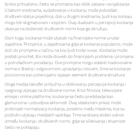
široko prihvaćeno, često se promatra kao oblik zabave i socijalizacije.
U takvim sredinama, sudjelovanje u kockanju može poboljšati
društveni status pojedinca, dok u drugim sredinama, ljudi koji kockaju
mogu biti stigmatizirani i izopćeni. Ovaj dualizam u percepciji kockanja
ukazuje na složenost društvenih normi koje ga okružuju.
Osim toga, kockanje može utjecati na financijske norme unutar
zajednice. Primjerice, u zajednicama gdje je kockanje popularno, može
doći do promjene u načinu na koji ljudi troše novac. Kockanje može
postati prioritet, što može dovesti do financijskih problema i promjena
u potrošačkom ponašanju. Ove promjene mogu oslabiti tradicionalne
norme o štednji i odgovornom upravljanju novcem, čime se kockanje
pozicionira kao potencijalno opasan element društvene strukture.
Uloga medija također je ključna u oblikovanju percepcije kockanja i
njegovog utjecaja na društvene norme. Kroz filmove, televizijske
emisije i online platforme, kockanje se često predstavlja kao
glamurozna i uzbudljiva aktivnost. Ovaj idealizirani prikaz može
pridonijeti normalizaciji kockanja, posebno među mladima, koji su
podložni utjecaju medijskih sadržaja. Time se stvara složen odnos
između kockanja i društvenih normi, gdje se očekivanja i stvarnost
često ne poklapaju.