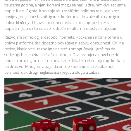
tisućama godina, a njeni korijeni mogu se naći u drevnim civilizacijama
poput Kine i Egipta. Kockanje se u različitim oblicima razvijalo kroz
povijest, od jednostavnih igara s kockicama do složenih casino igara i
online klađenja. U suvremenom društvu, kockanje postaje sve
popularnije, a uz to dolaze i određeni kulturni i društveni utjecaji.
Razvojem tehnologije, osobito interneta, kockanje se transformira u
online platforme, što dodatno povećava njegovu dostupnost. Online
casina, kladionice i razne igre na sreću omogućavaju igračima da
sudjeluju bez obzira na fizičku lokaciju. Ova promjena dovela je do
porasta broja igrača, ali i do povećane debate o etici i utjecaju kockanja
na društvo. Mnogi smatraju da online kockanje može potaknuti
ovisnost, dok drugi naglašavaju njegovu ulogu u zabavi.