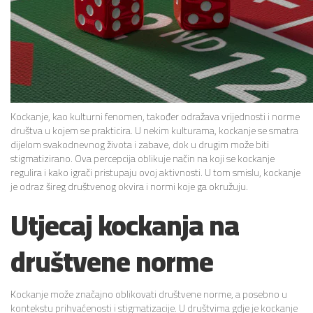
Kockanje, kao kulturni fenomen, također odražava vrijednosti i norme
društva u kojem se prakticira. U nekim kulturama, kockanje se smatra
dijelom svakodnevnog života i zabave, dok u drugim može biti
stigmatizirano. Ova percepcija oblikuje način na koji se kockanje
regulira i kako igrači pristupaju ovoj aktivnosti. U tom smislu, kockanje
je odraz šireg društvenog okvira i normi koje ga okružuju.
Utjecaj kockanja na
društvene norme
Kockanje može značajno oblikovati društvene norme, a posebno u
kontekstu prihvaćenosti i stigmatizacije. U društvima gdje je kockanje