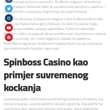
osobama koje se bore s ovisnošću. Društveni odgovor na kockanje
može značajno oblikovati kako se ova aktivnost percipira u zajednici i
može pomoći u smanjenju stigme koja okružuje kockanje.
U nekim kulturama, kockanje se integrira u šire društvene aktivnosti,
kao što su tradicionalne igre ili festivali. Ovi oblici kockanja mogu
poslužiti kao sredstvo jačanja zajedništva i kulturnih identiteta.
Međutim, važno je osigurati da se ove aktivnosti ne pretvore u opasne
obrasce ovisnosti, što može negativno utjecati na zajednicu.
Promišljena regulacija i društvene inicijative ključni su za održavanje
ravnoteže između tradicije i sigurnosti.
Spinboss Casino kao
primjer suvremenog
kockanja
predstavlja jedan od primjera suvremenog kockanja u Hrvatskoj, koji
donosi inovacije i visokokvalitetno iskustvo igračima. Ova platforma
nudi brojne igre, uključujući slotove, stolne igre i igre s djeliteljima