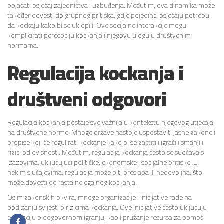
pojačati osjećaj zajedništva i uzbuđenja. Međutim, ova dinamika može
također dovesti do grupnog pritiska, gdje pojedinci osjećaju potrebu
da kockaju kako bi se uklopili. Ove socijalne interakcije mogu
komplicirati percepciju kockanja i njegovu ulogu u društvenim
normama.
Regulacija kockanja i
društveni odgovori
Regulacija kockanja postaje sve važnija u kontekstu njegovog utjecaja
na društvene norme. Mnoge države nastoje uspostaviti jasne zakone i
propise koji će regulirati kockanje kako bi se zaštitili igrači i smanjili
rizici od ovisnosti. Međutim, regulacija kockanja često se suočava s
izazovima, uključujući političke, ekonomske i socijalne pritiske. U
nekim slučajevima, regulacija može biti preslaba ili nedovoljna, što
može dovesti do rasta nelegalnog kockanja.
Osim zakonskih okvira, mnoge organizacije i inicijative rade na
podizanju svijesti o rizicima kockanja. Ove inicijative često uključuju
edukaciju o odgovornom igranju, kao i pružanje resursa za pomoć