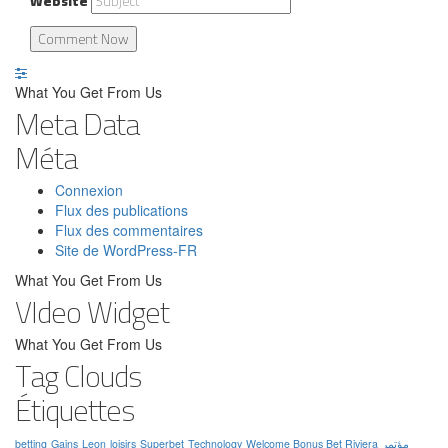
Website
What You Get From Us
Meta Data
Méta
Connexion
Flux des publications
Flux des commentaires
Site de WordPress-FR
What You Get From Us
VIdeo Widget
What You Get From Us
Tag Clouds
Étiquettes
betting
Gains
Leon
loisirs
Superbet
Technology
Welcome Bonus Bet Riviera
مؤتمر