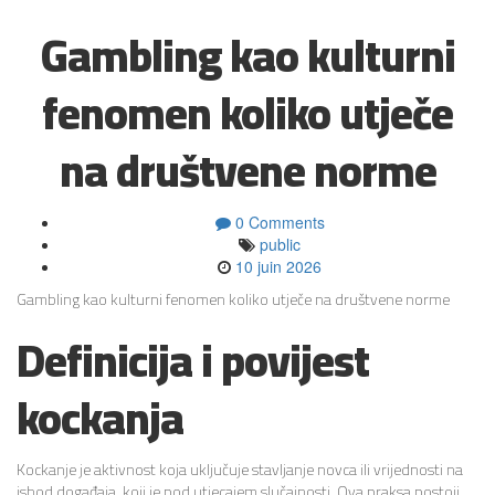
Gambling kao kulturni
fenomen koliko utječe
na društvene norme
0 Comments
public
10 juin 2026
Gambling kao kulturni fenomen koliko utječe na društvene norme
Definicija i povijest
kockanja
Kockanje je aktivnost koja uključuje stavljanje novca ili vrijednosti na
ishod događaja, koji je pod utjecajem slučajnosti. Ova praksa postoji