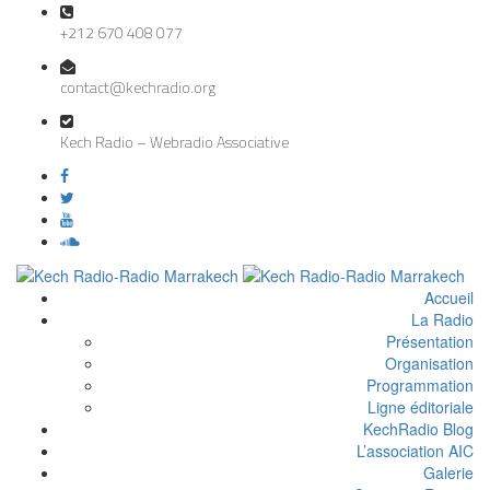
+212 670 408 077
contact@kechradio.org
Kech Radio – Webradio Associative
Accueil
La Radio
Présentation
Organisation
Programmation
Ligne éditoriale
KechRadio Blog
L’association AIC
Galerie