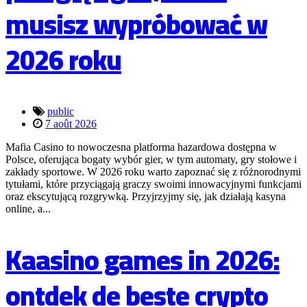
musisz wypróbować w
2026 roku
public
7 août 2026
Mafia Casino to nowoczesna platforma hazardowa dostępna w
Polsce, oferująca bogaty wybór gier, w tym automaty, gry stołowe i
zakłady sportowe. W 2026 roku warto zapoznać się z różnorodnymi
tytułami, które przyciągają graczy swoimi innowacyjnymi funkcjami
oraz ekscytującą rozgrywką. Przyjrzyjmy się, jak działają kasyna
online, a...
Kaasino games in 2026:
ontdek de beste crypto