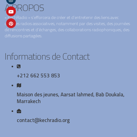
A PROPOS
« KechRadio » s’efforcera de créer et d’entretenir des liens avec
d’autres radios associatives, notamment par des visites, des journées
de rencontres et d’échanges, des collaborations radiophoniques, des
diffusions partagées.
Informations de Contact
+212 662 553 853
Maison des jeunes, Aarsat lahmed, Bab Doukala,
Marrakech
contact@kechradio.org