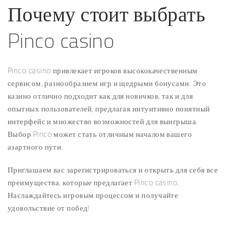
Почему стоит выбрать
Pinco casino
Pinco casino привлекает игроков высококачественным
сервисом, разнообразием игр и щедрыми бонусами. Это
казино отлично подходит как для новичков, так и для
опытных пользователей, предлагая интуитивно понятный
интерфейс и множество возможностей для выигрыша.
Выбор Pinco может стать отличным началом вашего
азартного пути.
Приглашаем вас зарегистрироваться и открыть для себя все
преимущества, которые предлагает Pinco casino.
Наслаждайтесь игровым процессом и получайте
удовольствие от побед!