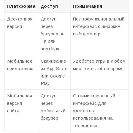
Платформа
доступ
Примечания
Десктопная
Доступ
Полнофункциональный
версия
через
интерфейс с широким
браузер на
выбором игр.
ПК или
ноутбуке
Мобильное
Скачивание
Удобство игры в любом
приложение
из App Store
месте и в любое время.
или Google
Play
Мобильная
Доступ
Оптимизированный
версия
через
интерфейс для
сайта
мобильный
удобства
браузер
использования на
телефонах.