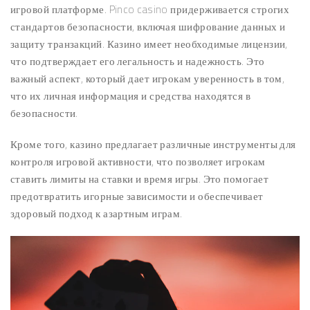
игровой платформе. Pinco casino придерживается строгих
стандартов безопасности, включая шифрование данных и
защиту транзакций. Казино имеет необходимые лицензии,
что подтверждает его легальность и надежность. Это
важный аспект, который дает игрокам уверенность в том,
что их личная информация и средства находятся в
безопасности.
Кроме того, казино предлагает различные инструменты для
контроля игровой активности, что позволяет игрокам
ставить лимиты на ставки и время игры. Это помогает
предотвратить игорные зависимости и обеспечивает
здоровый подход к азартным играм.