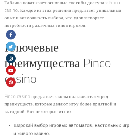
Таблица показывает основные способы доступа к Pinco
casino. Каждое из этих решений предлагает уникальный
опыт и возможность выбора, что удовлетворяет
потребности различных типов игроков.
Ключевые
преимущества Pinco
casino
Pinco casino предлагает своим пользователям ряд
преимуществ, которые делают игру более приятной и
выгодной. Вот некоторые из них:
Широкий выбор игровых автоматов, настольных игр
и живого казино.