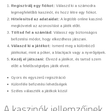
Regisztrálj egy fiókot:
Válaszd ki a számodra
legmegfelelőbb kaszinót, és hozz létre egy fiókot.
Hitelesítsd az adataidat:
A legtöbb online kaszinó
megköveteli az azonosítást a játék előtt.
Töltsd fel a számlád:
Válassz egy biztonságos
befizetési módot, hogy elkezdhess játszani.
Válaszd ki a játékot:
Ismerd meg a különböző
játékokat, mint a póker, a blackjack vagy a nyerőgépek.
Kezdj el játszani:
Élvezd a játékot, és tartsd szem
előtt a felelősségteljes játék elveit.
Gyors és egyszerű regisztráció
Különféle befizetési lehetőségek
Széles választék a játékok közül
A kaszinók jellemzőinek