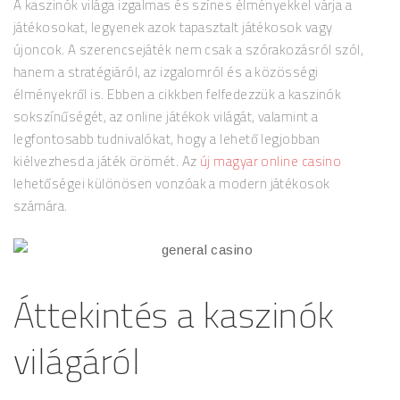
A kaszinók világa izgalmas és színes élményekkel várja a
játékosokat, legyenek azok tapasztalt játékosok vagy
újoncok. A szerencsejáték nem csak a szórakozásról szól,
hanem a stratégiáról, az izgalomról és a közösségi
élményekről is. Ebben a cikkben felfedezzük a kaszinók
sokszínűségét, az online játékok világát, valamint a
legfontosabb tudnivalókat, hogy a lehető legjobban
kiélvezhesd a játék örömét. Az
új magyar online casino
lehetőségei különösen vonzóak a modern játékosok
számára.
Áttekintés a kaszinók
világáról