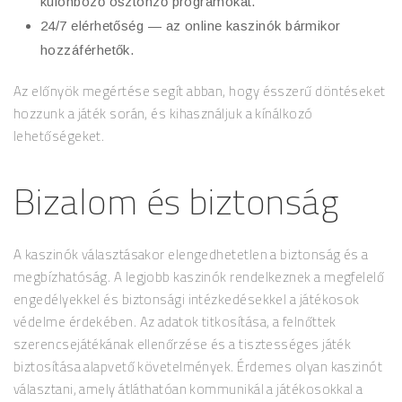
különböző ösztönző programokat.
24/7 elérhetőség — az online kaszinók bármikor
hozzáférhetők.
Az előnyök megértése segít abban, hogy ésszerű döntéseket
hozzunk a játék során, és kihasználjuk a kínálkozó
lehetőségeket.
Bizalom és biztonság
A kaszinók választásakor elengedhetetlen a biztonság és a
megbízhatóság. A legjobb kaszinók rendelkeznek a megfelelő
engedélyekkel és biztonsági intézkedésekkel a játékosok
védelme érdekében. Az adatok titkosítása, a felnőttek
szerencsejátékának ellenőrzése és a tisztességes játék
biztosítása alapvető követelmények. Érdemes olyan kaszinót
választani, amely átláthatóan kommunikál a játékosokkal a