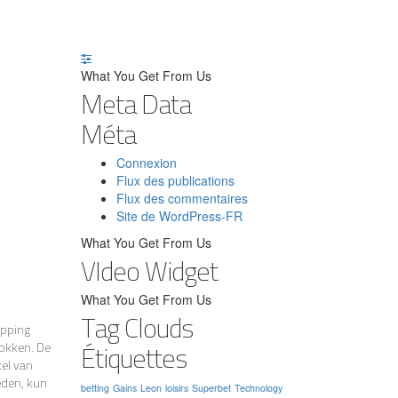
What You Get From Us
Meta Data
Méta
Connexion
Flux des publications
Flux des commentaires
Site de WordPress-FR
What You Get From Us
VIdeo Widget
What You Get From Us
Tag Clouds
apping
Étiquettes
gokken. De
kel van
eden, kun
betting
Gains
Leon
loisirs
Superbet
Technology