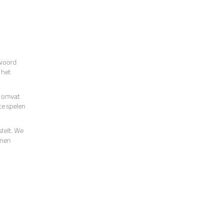
twoord
 het
t omvat
te spelen
telt. We
amen