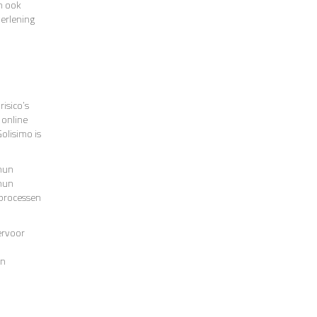
an ook
erlening
isico’s
 online
olisimo is
 hun
 hun
 processen
ervoor
n
en