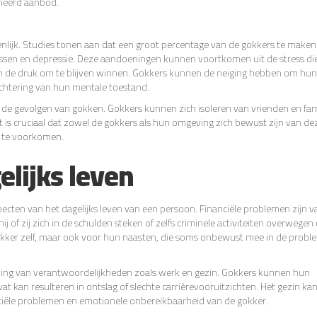
ieerd aanbod.
enlijk. Studies tonen aan dat een groot percentage van de gokkers te maken 
ssen en depressie. Deze aandoeningen kunnen voortkomen uit de stress di
en de druk om te blijven winnen. Gokkers kunnen de neiging hebben om hun
echtering van hun mentale toestand.
r de gevolgen van gokken. Gokkers kunnen zich isoleren van vrienden en fam
is cruciaal dat zowel de gokkers als hun omgeving zich bewust zijn van de
g te voorkomen.
elijks leven
ecten van het dagelijks leven van een persoon. Financiële problemen zijn v
j of zij zich in de schulden steken of zelfs criminele activiteiten overwege
 gokker zelf, maar ook voor hun naasten, die soms onbewust mee in de prob
zing van verantwoordelijkheden zoals werk en gezin. Gokkers kunnen hun
t kan resulteren in ontslag of slechte carrièrevooruitzichten. Het gezin ka
nciële problemen en emotionele onbereikbaarheid van de gokker.