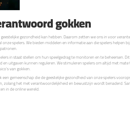
verantwoord gokken
e geestelijke gezondheid kan hebben. Daarom zetten we ons in voor veran
l onze spelers. We bieden middelen en informatie aan die spelers helpen bij
patronen.
pelers in staat stellen om hun speelgedrag te monitoren en te beheersen. Di
jd en uitgaven kunnen reguleren. We stimuleren spelers om altijd met mate 
sico’s van gokken.
ook een gemeenschap die de geestelijke gezondheid van onze spelers voorops
ijn, zolang het met verantwoordelijkheid en bewustzijn wordt benaderd. S
n in de online wereld.