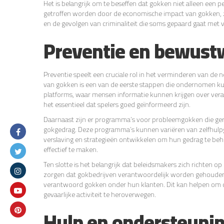
Het is belangrijk om te beseffen dat gokken niet alleen een 
getroffen worden door de economische impact van gokken, zo
en de gevolgen van criminaliteit die soms gepaard gaat met v
Preventie en bewust
Preventie speelt een cruciale rol in het verminderen van de 
van gokken is een van de eerste stappen die ondernomen k
platforms, waar mensen informatie kunnen krijgen over ver
het essentieel dat spelers goed geïnformeerd zijn.
Daarnaast zijn er programma’s voor probleemgokken die ger
gokgedrag. Deze programma’s kunnen variëren van zelfhulpg
verslaving en strategieën ontwikkelen om hun gedrag te be
effectief te maken.
Ten slotte is het belangrijk dat beleidsmakers zich richten o
zorgen dat gokbedrijven verantwoordelijk worden gehouden 
verantwoord gokken onder hun klanten. Dit kan helpen om d
gevaarlijke activiteit te heroverwegen.
Hulp en ondersteunin