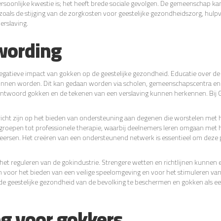
persoonlijke kwestie is; het heeft brede sociale gevolgen. De gemeenschap k
als de stijging van de zorgkosten voor geestelijke gezondheidszorg, hulpv
erslaving.
wording
negatieve impact van gokken op de geestelijke gezondheid. Educatie over de r
unnen worden. Dit kan gedaan worden via scholen, gemeenschapscentra en
antwoord gokken en de tekenen van een verslaving kunnen herkennen. Bij G
icht zijn op het bieden van ondersteuning aan degenen die worstelen met
roepen tot professionele therapie, waarbij deelnemers leren omgaan met
heersen. Het creëren van een ondersteunend netwerk is essentieel om deze
p het reguleren van de gokindustrie. Strengere wetten en richtlijnen kunnen 
voor het bieden van een veilige speelomgeving en voor het stimuleren va
e geestelijke gezondheid van de bevolking te beschermen en gokken als e
g voor gokkers