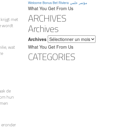
Welcome Bonus Bet Riviera
مؤتمر علمي
What You Get From Us
ARCHIVES
krijgt met
Archives
e wordt
Archives
ilie, wat
What You Get From Us
CATEGORIES
ze
aak de
n om hun
lemen
n eronder