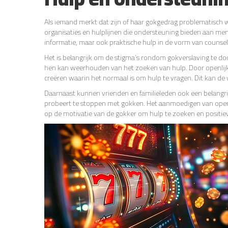
Als iemand merkt dat zijn of haar gokgedrag problematisch wo
organisaties en hulplijnen die ondersteuning bieden aan men
informatie, maar ook praktische hulp in de vorm van counselin
Het is belangrijk om de stigma’s rondom gokverslaving te d
hen kan weerhouden van het zoeken van hulp. Door openlij
creëren waarin het normaal is om hulp te vragen. Dit kan de
Daarnaast kunnen vrienden en familieleden ook een belangrijk
probeert te stoppen met gokken. Het aanmoedigen van open
op de motivatie van de gokker om hulp te zoeken en positiev