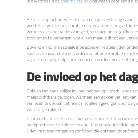
je bijvoorbeeld de
golisimo casino
overwegen voor een gevar
Het risico op het ontwikkelen van een gokverslaving is aanzi
geestelijke gezondheidsproblemen, waaronder angststoorni
veroorzaakt door verlies van geld, schamen om te gokken, 
problemen te verbergen, wat alleen maar leidt tot een versl
Bovendien kunnen sociale interacties en relaties lijden onde
leidt tot eenzaamheid en verdere emotionele problemen. Het 
signalen en tijdig hulp zoeken om een verdere verslechterin
De invloed op het dag
Gokken kan aanzienlijke invloed hebben op verschillende asp
meest zichtbare gevolgen. Wanneer een gokker verliest, kan hi
verliezen te dekken. Dit heeft niet alleen gevolgen voor de
worden getrokken.
Daarnaast kan de obsessie met gokken leiden tot verwaarlo
werkprestaties zien afnemen door hun constante afleiding, wa
lijden, met spanningen en conflicten die ontstaan door fina