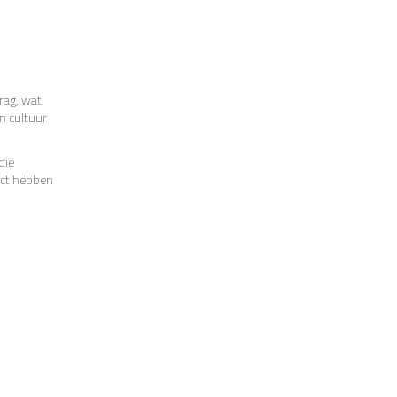
n
rag, wat
n cultuur
die
act hebben