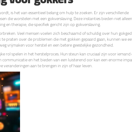
rdt, is het van essentieel belang om hulp te zoeken. Er zijn verschillende
sen die worstelen met een gokverslaving. Deze instanties bieden niet allee
g en therapie, die specifiek gericht zijn op gokverslaving.
oorbreken. Veel mensen voelen zich beschaamd of schuldig over hun gokged
k te praten over de problemen die met gokken gepaard gaan, kunnen we ee
 weg vrijmaken voor herstel en een betere geestelijke gezondheid.
e rol spelen in het herstelproces. Hun steun kan cruciaal zijn voor iemand 
 communicatie en het bieden van een luisterend oor kan een enorme imp
e veranderingen aan te brengen in zijn of haar leven.