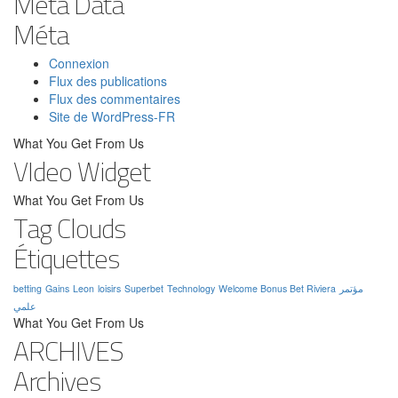
Meta Data
Méta
Connexion
Flux des publications
Flux des commentaires
Site de WordPress-FR
What You Get From Us
VIdeo Widget
What You Get From Us
Tag Clouds
Étiquettes
betting
Gains
Leon
loisirs
Superbet
Technology
Welcome Bonus Bet Riviera
مؤتمر
علمي
What You Get From Us
ARCHIVES
Archives