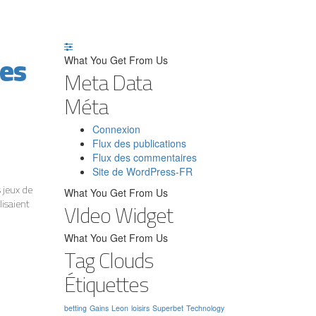
ges
What You Get From Us
Meta Data
Méta
Connexion
Flux des publications
Flux des commentaires
Site de WordPress-FR
 jeux de
What You Get From Us
lisaient
VIdeo Widget
What You Get From Us
Tag Clouds
Étiquettes
betting
Gains
Leon
loisirs
Superbet
Technology