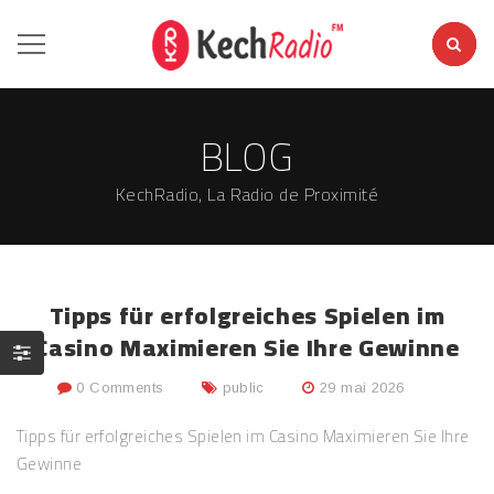
BLOG
KechRadio, La Radio de Proximité
Tipps für erfolgreiches Spielen im
Casino Maximieren Sie Ihre Gewinne
0 Comments
public
29 mai 2026
Tipps für erfolgreiches Spielen im Casino Maximieren Sie Ihre
Gewinne