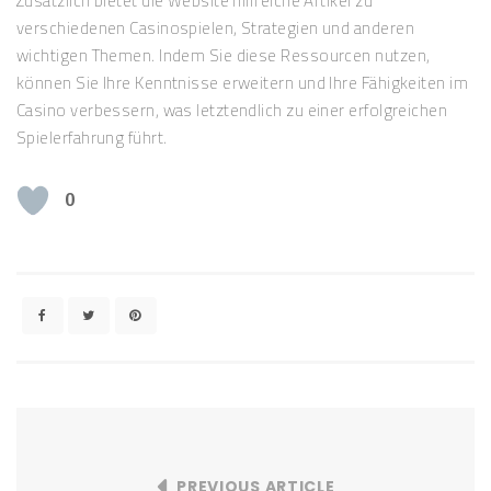
Zusätzlich bietet die Website hilfreiche Artikel zu
verschiedenen Casinospielen, Strategien und anderen
wichtigen Themen. Indem Sie diese Ressourcen nutzen,
können Sie Ihre Kenntnisse erweitern und Ihre Fähigkeiten im
Casino verbessern, was letztendlich zu einer erfolgreichen
Spielerfahrung führt.
0
PREVIOUS ARTICLE