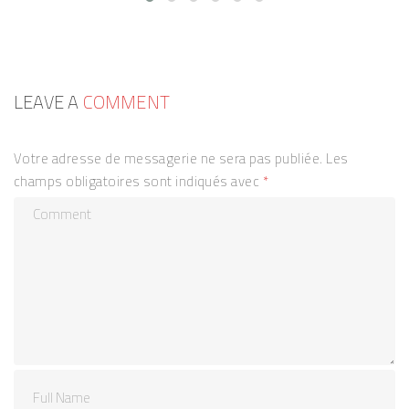
LEAVE A
COMMENT
Votre adresse de messagerie ne sera pas publiée.
Les
champs obligatoires sont indiqués avec
*