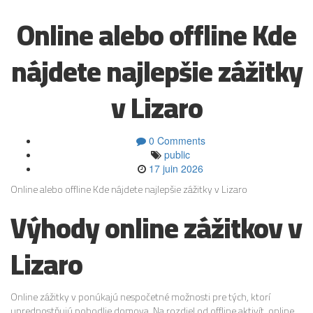
Online alebo offline Kde
nájdete najlepšie zážitky
v Lizaro
0 Comments
public
17 juin 2026
Online alebo offline Kde nájdete najlepšie zážitky v Lizaro
Výhody online zážitkov v
Lizaro
Online zážitky v ponúkajú nespočetné možnosti pre tých, ktorí
uprednostňujú pohodlie domova. Na rozdiel od offline aktivít, online