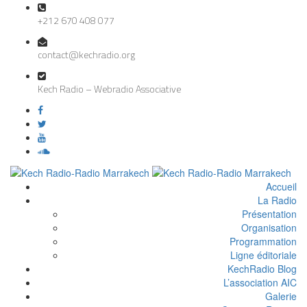
+212 670 408 077
contact@kechradio.org
Kech Radio – Webradio Associative
Accueil
La Radio
Présentation
Organisation
Programmation
Ligne éditoriale
KechRadio Blog
L’association AIC
Galerie