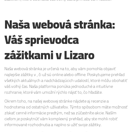
Naša webová stránka:
Váš sprievodca
zážitkami v Lizaro
Naša webová stránka je určená na to, aby vám pomohla objaviť
najlepšie zážitky v , či už sú online alebo offline. Poskytujeme prehľad
všetkých aktuálnych a nadchádzajúcich udalostí, ktoré môžu obohatiť
váš voľný čas. Naša platforma ponúka jednoduché a intuitívne
rozhranie, ktoré vám umožní rýchlo nájsť to, čo hľadáte.
Okrem toho, na našej webovej stránke nájdete aj recenzie a
hodnotenia od ostatných užívateľov. Týmto spôsobom máte možnosť
získať cenné informácie predtým, než sa zúčastníte akcie. Naším
cieľom je poskytnúť vám komplexný prehľad, aby ste mohli robiť
informované rozhodnutia a naplno si užiť svoje zážitky.