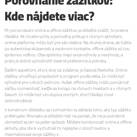
Porovnanie zážitkov:
Kde nájdete viac?
Pri porovnávaní online a offline zážitkov je dôležité zvážiť, čo presne
hľadáte. Ak chcete rýchly a pohodlný prístup k rôznym aktivítam,
online platformy môžu byť pre vás ideálne. Na druhej strane, ak túžite
po autentickej skúsenosti a osobnom kontakte, offline zážitky sú tou
správnou voľbou. Oba spôsoby majú svoje výhody a nevýhody, a
preto je dobré vyhodnotiť vlastné preferencie a potreby.
Ďalším aspektom, ktorý stojí za zváženie, je časová flexibilita. Online
zážitky umožňujú prispôsobiť si program podľa seba, čo môže byť
výhodné pre rušných jedincov. Avšak offline zážitky môžu ponúknuť
väčšiu rozmanitosť, keďže sa konajú na rôznych miestach a v rôznych
časoch, čo môže byť vzrušujúce pre tých, ktorí hľadajú nové
dobrodružstvá.
V konečnom dôsledku sa rozhodnite na základe toho, aký typ zážitku
preferujete. Rovnako je dôležité mať na pamäti, že nie je potrebné
obmedziť sa len na jeden spôsob. Môžete kombinovať online a offline
aktivity, aby ste si vychutnali to najlepšie z oboch svetov a
maximalizovali svoje zážitky v .