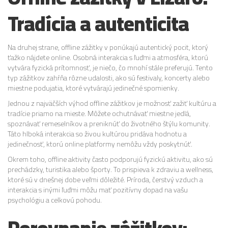
Tradícia a autenticita
Na druhej strane, offline zážitky v ponúkajú autentický pocit, ktorý
ťažko nájdete online. Osobná interakcia s ľuďmi a atmosféra, ktorú
vytvára fyzická prítomnosť, je niečo, čo mnohí stále preferujú. Tento
typ zážitkov zahŕňa rôzne udalosti, ako sú festivaly, koncerty alebo
miestne podujatia, ktoré vytvárajú jedinečné spomienky.
Jednou z najväčších výhod offline zážitkov je možnosť zažiť kultúru a
tradície priamo na mieste. Môžete ochutnávať miestne jedlá,
spoznávať remeselníkov a preniknúť do životného štýlu komunity.
Táto hlboká interakcia so živou kultúrou pridáva hodnotu a
jedinečnosť, ktorú online platformy nemôžu vždy poskytnúť.
Okrem toho, offline aktivity často podporujú fyzickú aktivitu, ako sú
prechádzky, turistika alebo športy. To prispieva k zdraviu a wellness,
ktoré sú v dnešnej dobe veľmi dôležité. Príroda, čerstvý vzduch a
interakcia s inými ľuďmi môžu mať pozitívny dopad na vašu
psychológiu a celkovú pohodu.