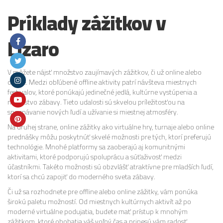
Príklady zážitkov v
Lizaro
V môžete nájsť množstvo zaujímavých zážitkov, či už online alebo
offline. Medzi obľúbené offline aktivity patrí návšteva miestnych
festivalov, ktoré ponúkajú jedinečné jedlá, kultúrne vystúpenia a
množstvo zábavy. Tieto udalosti sú skvelou príležitosťou na
spoznávanie nových ľudí a užívanie si miestnej atmosféry.
Na druhej strane, online zážitky ako virtuálne hry, turnaje alebo online
prednášky môžu poskytnúť skvelé možnosti pre tých, ktorí preferujú
technológie. Mnohé platformy sa zaoberajú aj komunitnými
aktivitami, ktoré podporujú spoluprácu a súťaživosť medzi
účastníkmi. Takéto možnosti sú obzvlášť atraktívne pre mladších ľudí,
ktorí sa chcú zapojiť do moderného sveta zábavy.
Či už sa rozhodnete pre offline alebo online zážitky, vám ponúka
širokú paletu možností. Od miestnych kultúrnych aktivít až po
moderné virtuálne podujatia, budete mať prístup k mnohým
zážitkom, ktoré obohatia váš voľný čas a prinesú vám radosť.