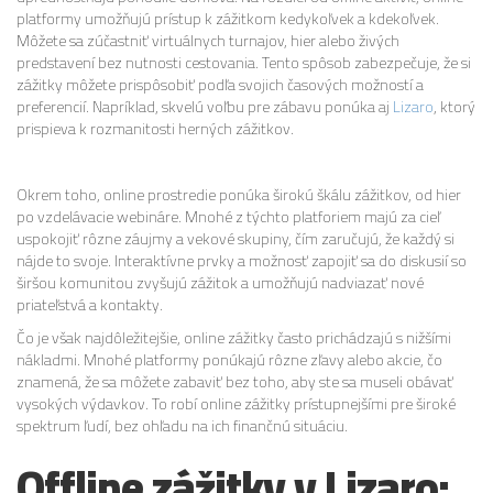
platformy umožňujú prístup k zážitkom kedykoľvek a kdekoľvek.
Môžete sa zúčastniť virtuálnych turnajov, hier alebo živých
predstavení bez nutnosti cestovania. Tento spôsob zabezpečuje, že si
zážitky môžete prispôsobiť podľa svojich časových možností a
preferencií. Napríklad, skvelú voľbu pre zábavu ponúka aj
Lizaro
, ktorý
prispieva k rozmanitosti herných zážitkov.
Okrem toho, online prostredie ponúka širokú škálu zážitkov, od hier
po vzdelávacie webináre. Mnohé z týchto platforiem majú za cieľ
uspokojiť rôzne záujmy a vekové skupiny, čím zaručujú, že každý si
nájde to svoje. Interaktívne prvky a možnosť zapojiť sa do diskusií so
širšou komunitou zvyšujú zážitok a umožňujú nadviazať nové
priateľstvá a kontakty.
Čo je však najdôležitejšie, online zážitky často prichádzajú s nižšími
nákladmi. Mnohé platformy ponúkajú rôzne zľavy alebo akcie, čo
znamená, že sa môžete zabaviť bez toho, aby ste sa museli obávať
vysokých výdavkov. To robí online zážitky prístupnejšími pre široké
spektrum ľudí, bez ohľadu na ich finančnú situáciu.
Offline zážitky v Lizaro: