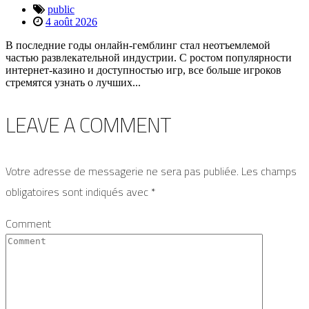
public
4 août 2026
В последние годы онлайн-гемблинг стал неотъемлемой
частью развлекательной индустрии. С ростом популярности
интернет-казино и доступностью игр, все больше игроков
стремятся узнать о лучших...
LEAVE A
COMMENT
Votre adresse de messagerie ne sera pas publiée.
Les champs
obligatoires sont indiqués avec
*
Comment