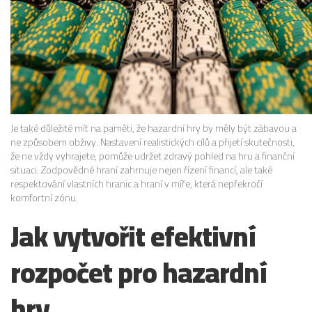
Je také důležité mít na paměti, že hazardní hry by měly být zábavou a
ne způsobem obživy. Nastavení realistických cílů a přijetí skutečnosti,
že ne vždy vyhrajete, pomůže udržet zdravý pohled na hru a finanční
situaci. Zodpovědné hraní zahrnuje nejen řízení financí, ale také
respektování vlastních hranic a hraní v míře, která nepřekročí
komfortní zónu.
Jak vytvořit efektivní
rozpočet pro hazardní
hry