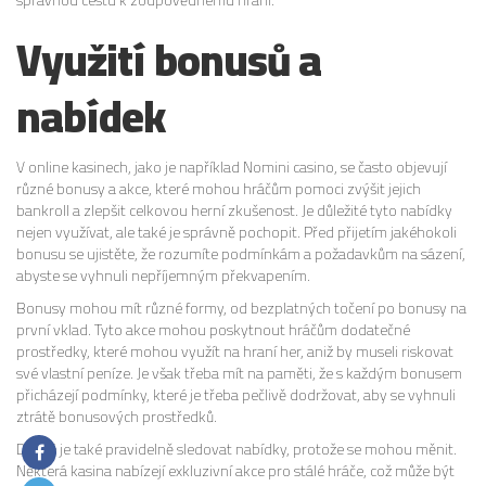
Využití bonusů a
nabídek
V online kasinech, jako je například Nomini casino, se často objevují
různé bonusy a akce, které mohou hráčům pomoci zvýšit jejich
bankroll a zlepšit celkovou herní zkušenost. Je důležité tyto nabídky
nejen využívat, ale také je správně pochopit. Před přijetím jakéhokoli
bonusu se ujistěte, že rozumíte podmínkám a požadavkům na sázení,
abyste se vyhnuli nepříjemným překvapením.
Bonusy mohou mít různé formy, od bezplatných točení po bonusy na
první vklad. Tyto akce mohou poskytnout hráčům dodatečné
prostředky, které mohou využít na hraní her, aniž by museli riskovat
své vlastní peníze. Je však třeba mít na paměti, že s každým bonusem
přicházejí podmínky, které je třeba pečlivě dodržovat, aby se vyhnuli
ztrátě bonusových prostředků.
Dobré je také pravidelně sledovat nabídky, protože se mohou měnit.
Některá kasina nabízejí exkluzivní akce pro stálé hráče, což může být