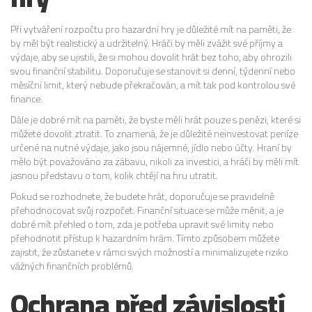
Při vytváření rozpočtu pro hazardní hry je důležité mít na paměti, že
by měl být realistický a udržitelný. Hráči by měli zvážit své příjmy a
výdaje, aby se ujistili, že si mohou dovolit hrát bez toho, aby ohrozili
svou finanční stabilitu. Doporučuje se stanovit si denní, týdenní nebo
měsíční limit, který nebude překračován, a mít tak pod kontrolou své
finance.
Dále je dobré mít na paměti, že byste měli hrát pouze s penězi, které si
můžete dovolit ztratit. To znamená, že je důležité neinvestovat peníze
určené na nutné výdaje, jako jsou nájemné, jídlo nebo účty. Hraní by
mělo být považováno za zábavu, nikoli za investici, a hráči by měli mít
jasnou představu o tom, kolik chtějí na hru utratit.
Pokud se rozhodnete, že budete hrát, doporučuje se pravidelně
přehodnocovat svůj rozpočet. Finanční situace se může měnit, a je
dobré mít přehled o tom, zda je potřeba upravit své limity nebo
přehodnotit přístup k hazardním hrám. Tímto způsobem můžete
zajistit, že zůstanete v rámci svých možností a minimalizujete riziko
vážných finančních problémů.
Ochrana před závislostí