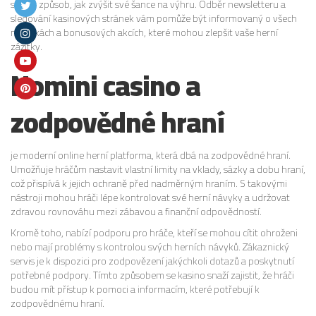
skvělý způsob, jak zvýšit své šance na výhru. Odběr newsletteru a
sledování kasinových stránek vám pomůže být informovaný o všech
novinkách a bonusových akcích, které mohou zlepšit vaše herní
zážitky.
Nomini casino a
zodpovědné hraní
je moderní online herní platforma, která dbá na zodpovědné hraní.
Umožňuje hráčům nastavit vlastní limity na vklady, sázky a dobu hraní,
což přispívá k jejich ochraně před nadměrným hraním. S takovými
nástroji mohou hráči lépe kontrolovat své herní návyky a udržovat
zdravou rovnováhu mezi zábavou a finanční odpovědností.
Kromě toho, nabízí podporu pro hráče, kteří se mohou cítit ohroženi
nebo mají problémy s kontrolou svých herních návyků. Zákaznický
servis je k dispozici pro zodpovězení jakýchkoli dotazů a poskytnutí
potřebné podpory. Tímto způsobem se kasino snaží zajistit, že hráči
budou mít přístup k pomoci a informacím, které potřebují k
zodpovědnému hraní.