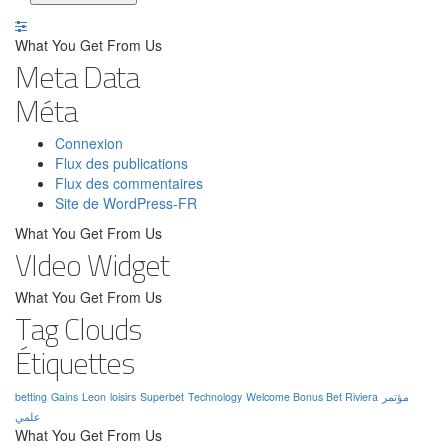
What You Get From Us
Meta Data
Méta
Connexion
Flux des publications
Flux des commentaires
Site de WordPress-FR
What You Get From Us
VIdeo Widget
What You Get From Us
Tag Clouds
Étiquettes
betting
Gains
Leon
loisirs
Superbet
Technology
Welcome Bonus Bet Riviera
مؤتمر
علمي
What You Get From Us