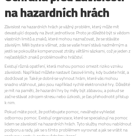
na hazardních hrách
Závislost na hazardních hrách je vážný problém, který může mít
devastující dopady na život jednotlivce. Proto je důležité být si vědom
vlastních limitů a znaků, které mohou naznačovat, že se stáváte
závislým. Měli byste si všímat, zda se vaše hraní stává nadměrným a
jestli se pokoušíte kompenzovat ztráty většími sázkami, což je jeden z
nejčastějších znaků problémového hráčství.
Existují různá opatření, která mohou pomoci omezit riziko vzniku
závislosti. Například můžete nastavit časové limity, kdy budete hrát, a
dodržovat je. Také je dobré se vyhnout hrám, které vás mohou
snadno vtáhnout, jako jsou například rychlé elektronické hry. Důležité
je mít na paměti, že hazardní hry by měly být zábavou, a pokud se
začne stávat zdrojem stresu nebo úzkosti, je čas přehodnotit přístup
k nim.
Pokud máte pocit, že potřebujete pomoc, neváhejte vyhledat
odbornou pomoc. Existují organizace, které se specializují na pomoc
lidem se závislostí na hazardních hrách. Tyto služby mohou nabídnout
podporu a rady, jak se s tímto problémem vyrovnat a jak se vrátit na
správnou cestu k zodpovědnému hraní.