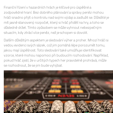
Finanční řízení v hazardních hrách je klíčové pro úspěšné a
zodpovědné hraní. Bez dobrého plánování a správy peněz mohou
hráči snadno přijít o kontrolu nad svými výdaji a zadlužit se. Důležité je
mít jasně stanovený rozpočet, který si hráč přidělí na hry, a toho se
důsledně držet. Tímto způsobem se může vyhnout nebezpečným
situacím, kdy ztrácí více peněz, než je schopen si dovolit.
Dalším důležitým aspektem je sledování výher a proher. Mnozí hráči si
vedou evidenci svých sázek, což jim pomáhá lépe porozumět tomu,
jakou mají úspěšnost. Toto sledování také umožňuje identifikovat
vzorce, které mohou napomoci při budoucím rozhodování. Například,
pokud hráč zjistí, že v určitých typech her pravidelně prohrává, může
se rozhodnout, že se jim bude vyhýbat.