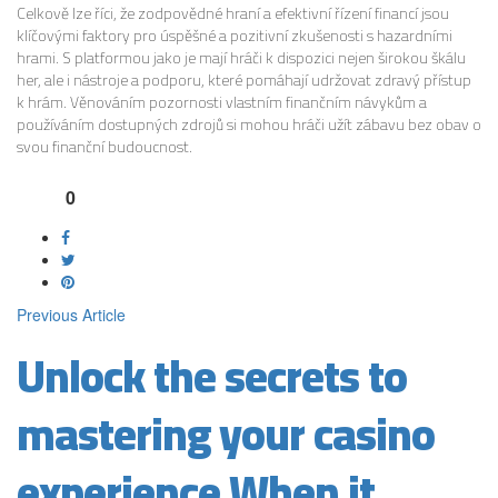
Celkově lze říci, že zodpovědné hraní a efektivní řízení financí jsou
klíčovými faktory pro úspěšné a pozitivní zkušenosti s hazardními
hrami. S platformou jako je mají hráči k dispozici nejen širokou škálu
her, ale i nástroje a podporu, které pomáhají udržovat zdravý přístup
k hrám. Věnováním pozornosti vlastním finančním návykům a
používáním dostupných zdrojů si mohou hráči užít zábavu bez obav o
svou finanční budoucnost.
0
Previous Article
Unlock the secrets to
mastering your casino
experience When it